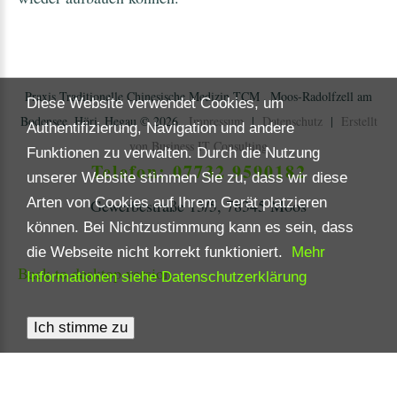
Praxis Traditionelle Chinesische Medizin TCM , Moos-Radolfzell am
Diese Website verwendet Cookies, um
Bodensee, Höri, Hegau
©
2026
Impressum
|
Datenschutz
|
Erstellt
Authentifizierung, Navigation und andere
von Business IT Consulting
Funktionen zu verwalten. Durch die Nutzung
Telefon: 07732 9590182
unserer Website stimmen Sie zu, dass wir diese
Arten von Cookies auf Ihrem Gerät platzieren
Gewerbestraße 13/5, 78345 Moos
können. Bei Nichtzustimmung kann es sein, dass
die Webseite nicht korrekt funktioniert.
Mehr
Back to desktop version
Informationen siehe Datenschutzerklärung
Ich stimme zu