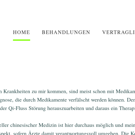
HOME
BEHANDLUNGEN
VERTRAGL
HOME
BEHANDLUNGEN
VERTRAGL
ren Krankheiten zu mir kommen, sind meist schon mit Medikam
gnose, die durch Medikamente verfälscht werden können. Den
der Qi-Fluss Störung herauszuarbeiten und daraus ein Thera
ller chinesischer Medizin ist hier durchaus möglich und mein
spekt, sofern Ärzte damit verantwortungsvoll umgehen. Die 