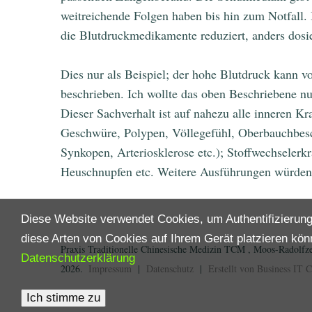
weitreichende Folgen haben bis hin zum Notfall. 
die Blutdruckmedikamente reduziert, anders dosi
Dies nur als Beispiel; der hohe Blutdruck kann
beschrieben. Ich wollte das oben Beschriebene nu
Dieser Sachverhalt ist auf nahezu alle inneren K
Geschwüre, Polypen, Völlegefühl, Oberbauchbesc
Synkopen, Arteriosklerose etc.); Stoffwechselerk
Heuschnupfen etc. Weitere Ausführungen würden d
Diese Website verwendet Cookies, um Authentifizierung
diese Arten von Cookies auf Ihrem Gerät platzieren kön
Praxis Traditionelle Chinesische Medizin TCM , Moos-Radolfz
Datenschutzerklärung
2026
Impressum
|
Datenschutz
|
Erstellt von Business IT 
Ich stimme zu