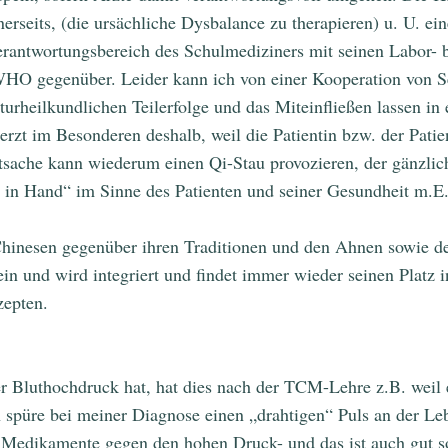
seits, (die ursächliche Dysbalance zu therapieren) u. U. e
erantwortungsbereich des Schulmediziners mit seinen Labor- 
 WHO gegenüber. Leider kann ich von einer Kooperation von Se
aturheilkundlichen Teilerfolge und das Miteinfließen lassen 
merzt im Besonderen deshalb, weil die Patientin bzw. der Pati
atsache kann wiederum einen Qi-Stau provozieren, der gänzl
in Hand“ im Sinne des Patienten und seiner Gesundheit m.E. 
hinesen gegenüber ihren Traditionen und den Ahnen sowie der
ein und wird integriert und findet immer wieder seinen Platz
zepten.
r Bluthochdruck hat, hat dies nach der TCM-Lehre z.B. weil er
spüre bei meiner Diagnose einen „drahtigen“ Puls an der Leb
Medikamente gegen den hohen Druck- und das ist auch gut so