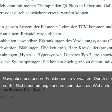
Ich kann mit meiner Therapie den Qi-Fluss in Leber und Galle
ert oder durch schwächere ersetzt werden können.
 vom ganzen System der Elemente-Lehre der TCM kommen und v
r an einem Beispiel verdeutlichen.
rankheiten anwendbar. Erkrankungen des Verdauungsystems (Co
hwerden, Blähungen, Übelkeit etc.), Herz-Kreislauferkranku
rankungen (Hyper-u. Hypothyriose, Diabetes Typ 2, etc.) sowi
iese Spalte sprengen. Sie können mich gerne zu einem indiv
, Navigation und andere Funktionen zu verwalten. Durch di
nen. Bei Nichtzustimmung kann es sein, dass die Webseite n
ell am Bodensee, Höri, Hegau
©
Consulting