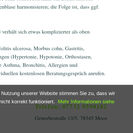
nblase harmonisieren; die Folge ist, dass ggf.
erhält sich etwas komplizierter als oben
litis ulcerosa, Morbus cohn, Gastritis,
ngen (Hypertonie, Hypotonie, Orthostasen,
e Asthma, Bronchitis, Allergien und
iduellen kostenlosen Beratungsgespräch anrufen.
e Nutzung unserer Website stimmen Sie zu, dass wir
icht korrekt funktioniert.
Mehr Informationen siehe
Telefon: 07732 9590182
Gewerbestraße 13/5, 78345 Moos