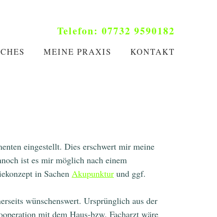
Telefon: 07732 9590182
ICHES
MEINE PRAXIS
KONTAKT
Telefon: 07732 9590182
ICHES
MEINE PRAXIS
KONTAKT
enten eingestellt. Dies erschwert mir meine
noch ist es mir möglich nach einem
piekonzept in Sachen
Akupunktur
und ggf.
erseits wünschenswert. Ursprünglich aus der
Kooperation mit dem Haus-bzw. Facharzt wäre